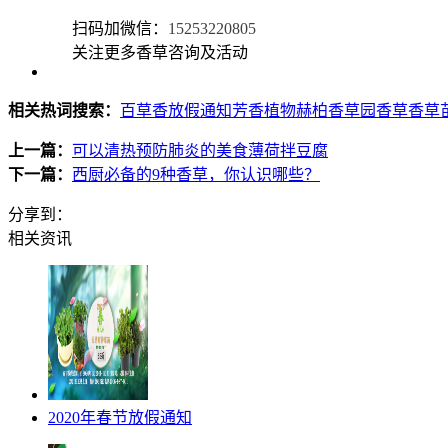
扫码加微信：
15253220805
关注更多香草咨询及活动
相关热词搜索：
百草香放假通知
芳香植物
赫柏香草园
香草
香草
上一篇：
可以清热预防肺炎的美食薄荷拌豆腐
下一篇：
西厨必备的9种香草，你认识哪些？
分享到：
相关资讯
2020年春节放假通知