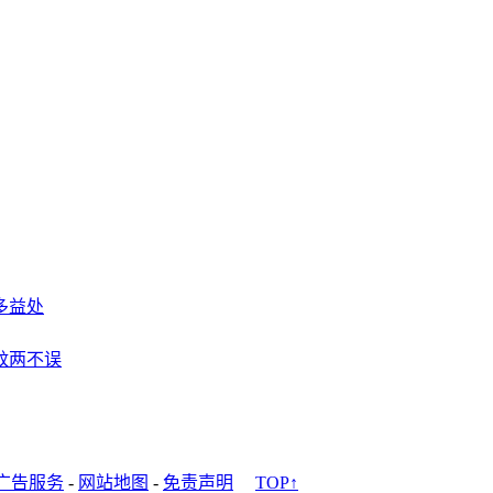
多益处
蚊两不误
广告服务
-
网站地图
-
免责声明
TOP↑