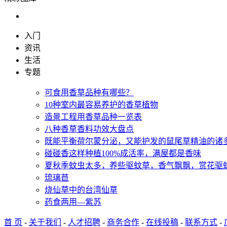
入门
资讯
生活
专题
可食用香草品种有哪些？
10种室内最容易养护的香草植物
造景工程用香草品种一览表
八种香草香料功效大盘点
既能平衡荷尔蒙分泌，又能护发的鼠尾草精油的诸
碰碰香这样种植100%成活率，满屋都是香味
夏秋季蚊虫太多，养些驱蚊草，香气飘飘，赏花驱
琉璃苣
烧仙草中的台湾仙草
药食两用—紫苏
首 页
-
关于我们
-
人才招聘
-
商务合作
-
在线投稿
-
联系方式
-