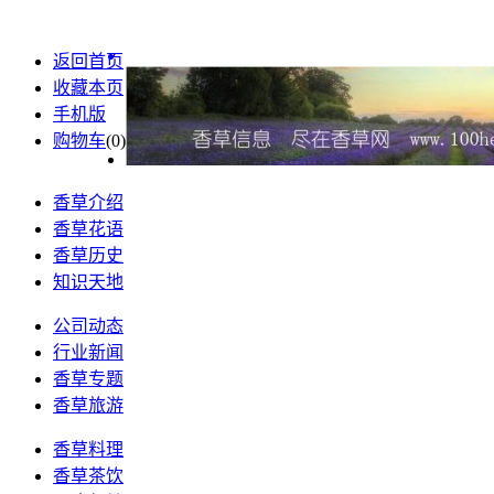
返回首页
收藏本页
手机版
购物车
(
0
)
香草介绍
香草花语
香草历史
知识天地
公司动态
行业新闻
香草专题
香草旅游
香草料理
香草茶饮