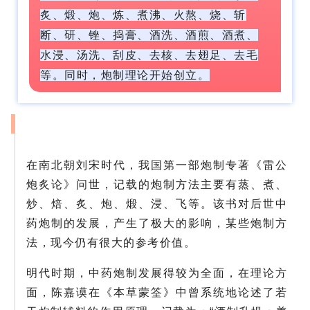
炙、煅、炮、炼、煮沸、火熬、烧、斩
断、研、锉、捣膏、酒洗、酒煎、酒煮、
水浸、汤洗、刮皮、去核、去翅足、去毛
等。同时，炮制理论开始创立。
在南北朝刘宋时代，我国第一部炮制专著《雷公
炮炙论》问世，记载的炮制方法主要有蒸、煮、
炒、焙、炙、炮、煅、浸、飞等。该书对后世中
药炮制的发展，产生了极大的影响，某些炮制方
法，现今仍有很大的参考价值。
明代时期，中药炮制发展得较为全面，在理论方
面，陈嘉谟在《本草蒙筌》中曾系统地论述了若