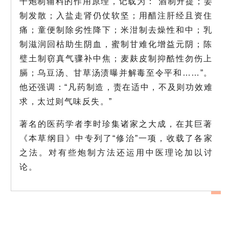
干炮制辅料的作用原理，记载为：“酒制升提；姜
制发散；入盐走肾仍仗软坚；用醋注肝经且资住
痛；童便制除劣性降下；米泔制去燥性和中；乳
制滋润回枯助生阴血，蜜制甘难化增益元阴；陈
璧土制窃真气骤补中焦；麦麸皮制抑酷性勿伤上
膈；乌豆汤、甘草汤渍曝并解毒至令平和……”。
他还强调：“凡药制造，责在适中，不及则功效难
求，太过则气味反失。”
著名的医药学者李时珍集诸家之大成，在其巨著
《本草纲目》中专列了“修治”一项，收载了各家
之法。对有些炮制方法还运用中医理论加以讨
论。